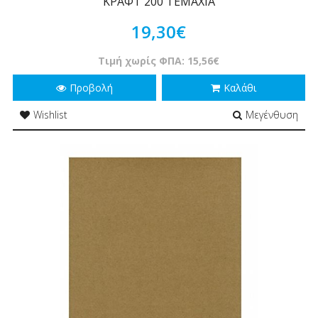
ΚΡΑΦΤ 200 ΤΕΜΑΧΙΑ
19,30€
Τιμή χωρίς ΦΠΑ: 15,56€
Προβολή
Καλάθι
Wishlist
Μεγένθυση