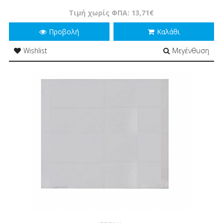
Τιμή χωρίς ΦΠΑ: 13,71€
Προβολή
Καλάθι
Wishlist
Μεγένθυση