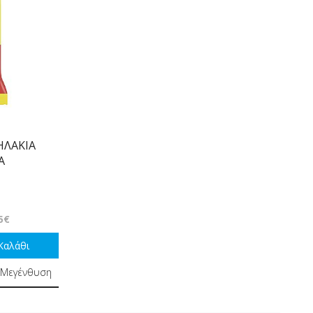
ΛΑΚΙΑ
Α
5€
Καλάθι
Μεγένθυση