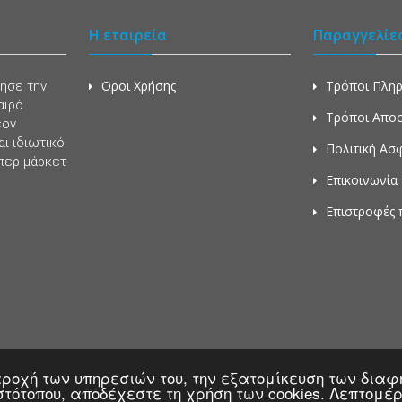
Η εταιρεία
Παραγγελίε
Οροι Χρήσης
Τρόποι Πλη
νησε την
αιρό
Τρόποι Απο
έον
ι ιδιωτικό
Πολιτική Ασ
περ μάρκετ
Επικοινωνία
Επιστροφές 
 παροχή των υπηρεσιών του, την εξατομίκευση των δι
ιστότοπου, αποδέχεστε τη χρήση των cookies. Λεπτομέ