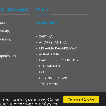
ς & Επιστροφές
PopUp
ρωμής
Κατηγορίες
στολής
ΧΑΡΤΙΚΑ
φαλείας
ΑΠΟΡΡΥΠΑΝΤΙΚΑ
ΕΡΓΑΛΕΙΑ ΚΑΘΑΡΙΣΜΟΥ
ΑΝΑΛΩΣΙΜΑ
προϊόντων
ΓΛΑΣΤΡΕΣ - ΕΙΔΗ ΚΗΠΟΥ
ΕΞΟΠΛΙΣΜΟΣ
ECO
ΠΡΟΣΦΟΡΕΣ Β2Β
ΤΥΠΩΜΕΝΑ
Το κατάλαβα
αφημίσεων και για την ανάλυση
ρειες για το πώς να ελέγχετε