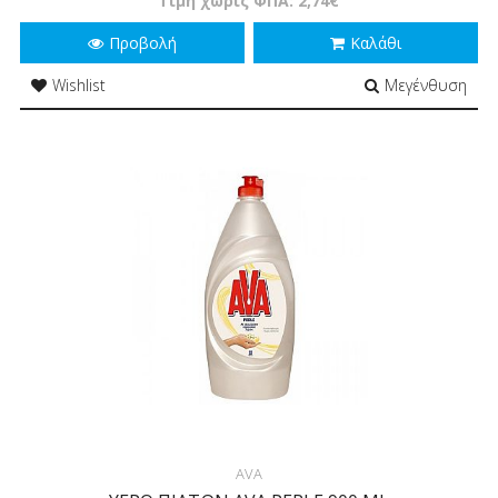
Τιμή χωρίς ΦΠΑ: 2,74€
Προβολή
Καλάθι
Wishlist
Μεγένθυση
AVA