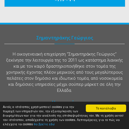
Σημαντηράκης Γεώργιος
Η οικογενειακή επιχείρηση “Σημαντηράκης Γεώργιος”
ξεκίνησε την λειτουργία της το 2011 ως κατάστημα λιανικής
και με τον καιρό δραστηριοποιήθηκε στον τομέα της
χοντρικής έχοντας πλέον μερικούς από τους μεγαλύτερους
πελάτες στον δημόσιο και ιδιωτικό τομέα, από νοσοκομεία
και δημόσιες υπηρεσίες μέχρι σούπερ μάρκετ σε όλη την
Ελλάδα.
Η εταιρεία
Αυτός ο ιστότοπος χρησιμοποιεί cookies για την
Το κατάλαβα
παροχή των υπηρεσιών του, την εξατομίκευση των
διαφημίσεων και για την ανάλυση της επισκεψιμότητας του. Με τη χρήση αυτού
Οροι Χρήσης
του ιστότοπου, αποδέχεστε τη χρήση των cookies. Λεπτομέρειες για το πώς να
ελέγχετε τα cookies
θα βρείτε εδώ