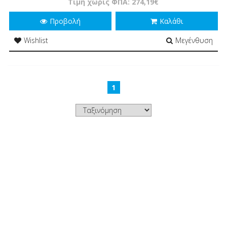
Τιμή χωρίς ΦΠΑ: 274,19€
Προβολή
Καλάθι
Wishlist
Μεγένθυση
1