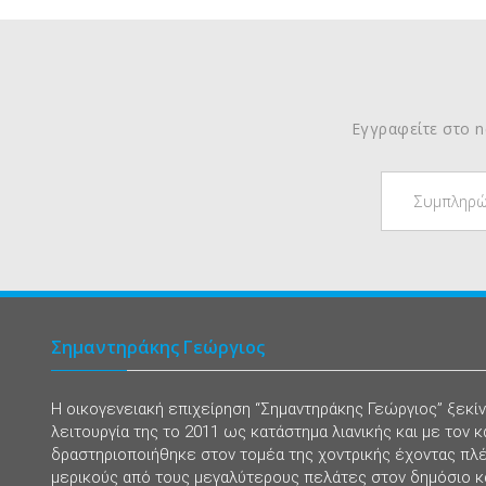
Εγγραφείτε στο ne
Σημαντηράκης Γεώργιος
Η οικογενειακή επιχείρηση “Σημαντηράκης Γεώργιος” ξεκί
λειτουργία της το 2011 ως κατάστημα λιανικής και με τον κ
δραστηριοποιήθηκε στον τομέα της χοντρικής έχοντας πλ
μερικούς από τους μεγαλύτερους πελάτες στον δημόσιο κα