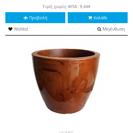
Τιμή χωρίς ΦΠΑ: 9,44€
Προβολή
Καλάθι
Wishlist
Μεγένθυση
VIOMES