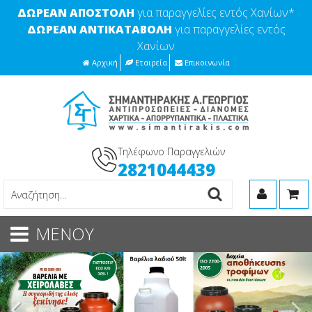
ΔΩΡΕΑΝ ΑΠΟΣΤΟΛΗ
για παραγγελίες εντός Χανίων*
ΔΩΡΕΑΝ ΑΝΤΙΚΑΤΑΒΟΛΗ
για παραγγελίες εντός
Χανίων
Αρχική
Εταιρεία
Επικοινωνία
Τηλέφωνο Παραγγελιών
2821044439
ΜΕΝΟΥ